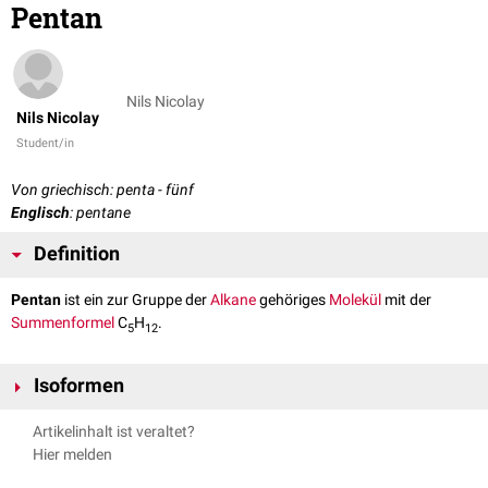
Pentan
Nils Nicolay
Nils Nicolay
Student/in
Von griechisch: penta - fünf
Englisch
: pentane
Definition
Pentan
ist ein zur Gruppe der
Alkane
gehöriges
Molekül
mit der
Summenformel
C
H
.
5
12
Isoformen
Es kommt in der Natur in vier verschiedenen Isoformen vor:
Artikelinhalt ist veraltet?
n-Pentan
: CH
-CH
-CH
-CH
-CH
Hier melden
3
2
2
2
3
Isopentane
: Es existieren drei verschiedene Formen.