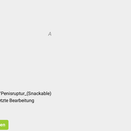
A
/Penisruptur_(Snackable)
tzte Bearbeitung
ren