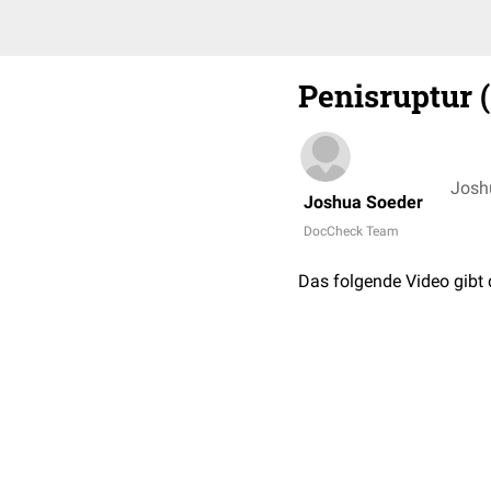
Penisruptur 
Josh
Joshua Soeder
DocCheck Team
Das folgende Video gibt