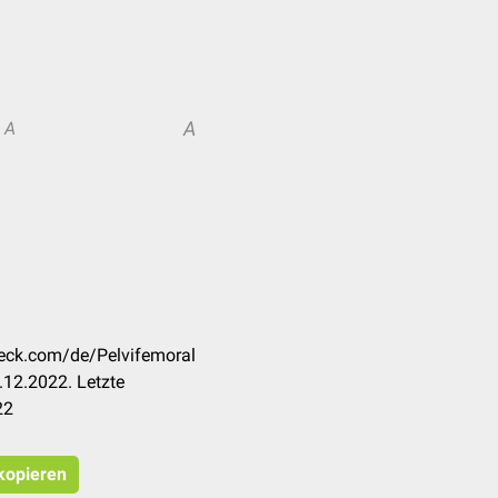
A
A
heck.com/de/Pelvifemoral
12.2022. Letzte
22
 kopieren