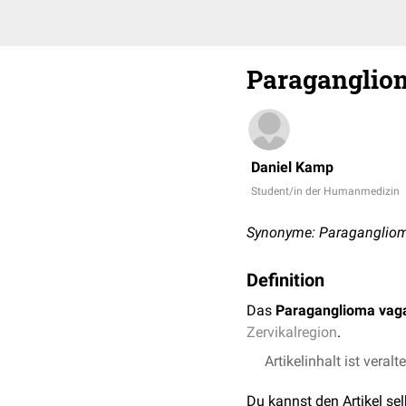
Paraganglio
Daniel Kamp
Student/in der Humanmedizin
Synonyme: Paragangliom
Definition
Das
Paraganglioma vag
Zervikalregion
.
Artikelinhalt ist veralt
Du kannst den Artikel se