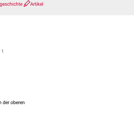
sgeschichte
Artikel
r. Frank Antwerpes + 1
n der oberen