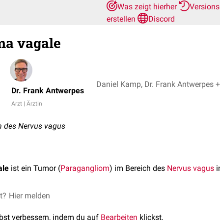
Was zeigt hierher
Version
erstellen
Discord
ma vagale
Daniel Kamp, D
Dr. Frank Antwerpes
Arzt | Ärztin
 des Nervus vagus
ale
ist ein Tumor (
Paragangliom
) im Bereich des
Nervus vagus
i
et?
Hier melden
lbst verbessern, indem du auf
Bearbeiten
klickst.