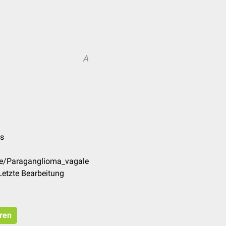
A
es
de/Paraganglioma_vagale
Letzte Bearbeitung
eren