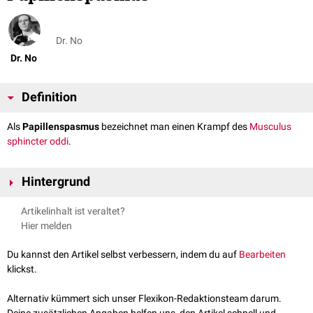
Dr. No
Dr. No
Definition
Als
Papillenspasmus
bezeichnet man einen Krampf des
Musculus
sphincter oddi
.
Hintergrund
Ein Papillenspasmus führt zu einer Drucksteigerung im
Artikelinhalt ist veraltet?
Gallengangsystem
und zur Behinderung des Sekretabflusses aus dem
Hier melden
Pankreas
. Er kann zum Beispiel durch
Morphinderivate
ausgelöst
werden.
Du kannst den Artikel selbst verbessern, indem du auf
Bearbeiten
klickst.
Alternativ kümmert sich unser Flexikon-Redaktionsteam darum.