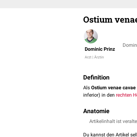
Ostium venae
Domini
Dominic Prinz
Arzt | Ärztin
Definition
Als
Ostium venae cavae i
inferior) in den
rechten H
Anatomie
Der anteromediale Umfan
Artikelinhalt ist veralt
siehe auch:
Ostium venae
Du kannst den Artikel se