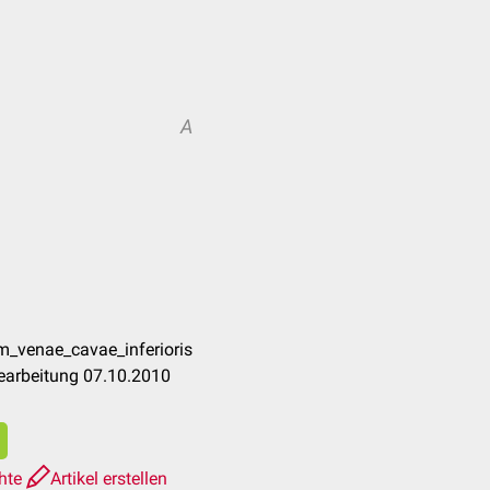
A
m_venae_cavae_inferioris
earbeitung 07.10.2010
chte
Artikel erstellen