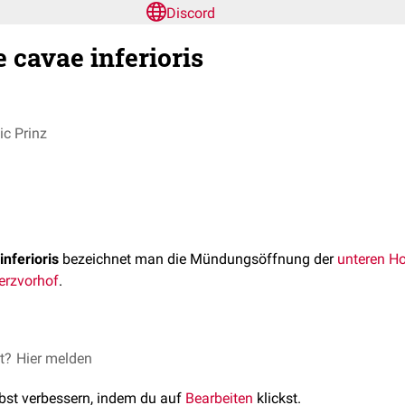
Discord
 cavae inferioris
c Prinz
nferioris
bezeichnet man die Mündungsöffnung der
unteren H
erzvorhof
.
g des Ostiums ist von der
et?
Hier melden
Valvula Eustachii
umgeben.
 cavae superioris
lbst verbessern, indem du auf
Bearbeiten
klickst.