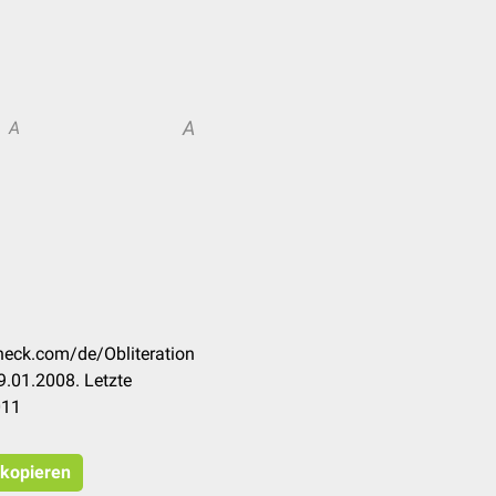
A
A
check.com/de/Obliteration
.01.2008. Letzte
011
 kopieren