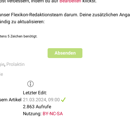
lbst verbessern, indem du auf
Bearbeiten
klickst.
 unser Flexikon-Redaktionsteam darum. Deine zusätzlichen Anga
ändig zu aktualisieren:
tens 5 Zeichen benötigt.
Absenden
ie
,
Prolaktin
ie
Letzter Edit:
sem Artikel
21.03.2024, 09:00
2.863 Aufrufe
Nutzung:
BY-NC-SA