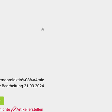
A
Normoprolaktin%C3%A4mie
e Bearbeitung 21.03.2024
n
hichte
Artikel erstellen