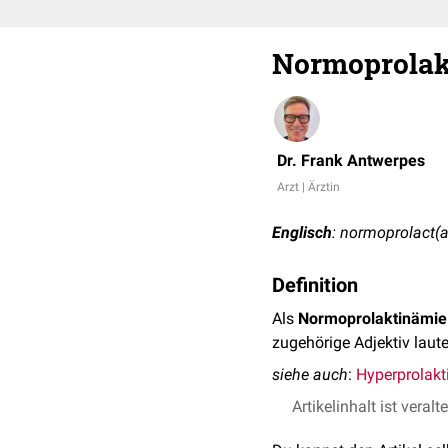
Normoprolak
Dr. Frank Antwerpes
Arzt | Ärztin
Englisch
: normoprolact(
Definition
Als
Normoprolaktinämie
zugehörige Adjektiv laut
siehe auch
:
Hyperprolakt
Artikelinhalt ist veralt