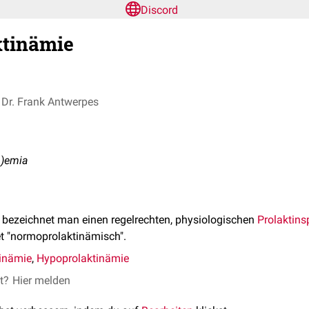
Discord
tinämie
Dr. Frank Antwerpes
a)emia
bezeichnet man einen regelrechten, physiologischen
Prolaktins
et "normoprolaktinämisch".
inämie
,
Hypoprolaktinämie
et?
Hier melden