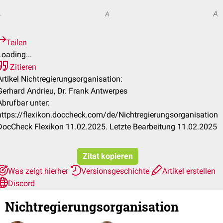
A
A
A
Teilen
Loading...
Zitieren
Artikel Nichtregierungsorganisation:
Gerhard Andrieu, Dr. Frank Antwerpes
Abrufbar unter:
https://flexikon.doccheck.com/de/Nichtregierungsorganisation
DocCheck Flexikon 11.02.2025. Letzte Bearbeitung 11.02.2025
Zitat kopieren
Was zeigt hierher
Versionsgeschichte
Artikel erstellen
Discord
Nichtregierungsorganisation