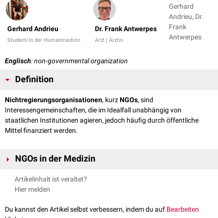
Gerhard
Andrieu, Dr.
Frank
Gerhard Andrieu
Dr. Frank Antwerpes
Antwerpes
Student/in der Humanmedizin
Arzt | Ärztin
Englisch
: non-governmental organization
Definition
Nichtregierungsorganisationen
, kurz
NGOs
, sind
Interessengemeinschaften, die im Idealfall unabhängig von
staatlichen Institutionen agieren, jedoch häufig durch öffentliche
Mittel finanziert werden.
NGOs in der Medizin
Ärzte ohne Grenzen
(MSF): Verbesserung von medizinischer
Artikelinhalt ist veraltet?
Grundversorgung
Hier melden
Rotes Kreuz
: Humanitäre Hilfe in Krisengebieten
Du kannst den Artikel selbst verbessern, indem du auf
Bearbeiten