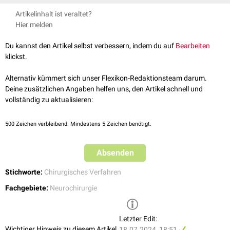
Präoperativ wird eine hochauflösende Bildgebungsdiagnostik
Artikelinhalt ist veraltet?
durchgeführt, um ausreichend Bildmaterial für die Neuronavigation zu
Hier melden
erstellen. Dies sind meist
MRT-
oder
CT-
Aufnahmen. Intraoperativ werden
daraufhin Registrierungspunkte geschaffen, um die präoperativen
Du kannst den Artikel selbst verbessern, indem du auf
Bearbeiten
Bilddaten mit der tatsächlichen Anatomie des Patienten abzugleichen.
klickst.
Hierzu dienen meist Hautmarkierungen oder Knochenlandmarken.
Während der Operation wird dann ein
Tracking-System
verwendet, das
Alternativ kümmert sich unser Flexikon-Redaktionsteam darum.
eine Echzeit-Verfolgung des chirurgischen Eingriffs als "Live-MRT"
Deine zusätzlichen Angaben helfen uns, den Artikel schnell und
ermöglicht.
vollständig zu aktualisieren:
500
Zeichen verbleibend. Mindestens 5 Zeichen benötigt.
Absenden
Stichworte:
Chirurgisches Verfahren
Fachgebiete:
Neurochirurgie
Letzter Edit:
Wichtiger Hinweis zu diesem Artikel
18.07.2024, 18:51