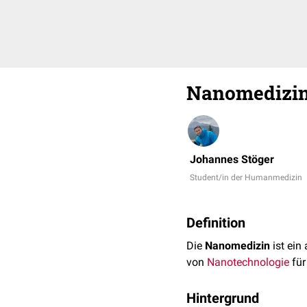
Nanomedizi
Johannes Stöger
Student/in der Humanmedizin
Definition
Die
Nanomedizin
ist ein
von
Nanotechnologie
für
Hintergrund