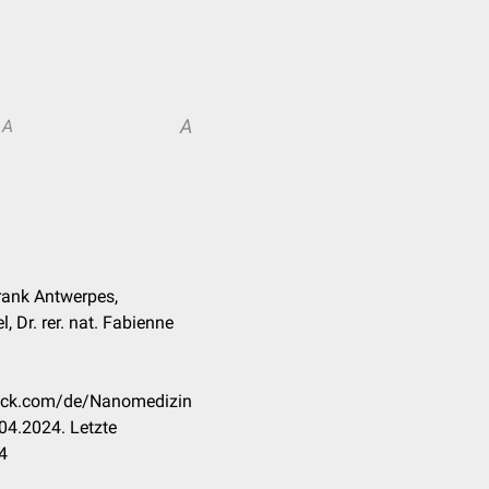
A
A
rank Antwerpes,
 Dr. rer. nat. Fabienne
heck.com/de/Nanomedizin
04.2024. Letzte
4