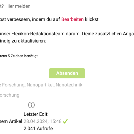
er Nanomedizin sind
et?
Hier melden
Nanopartikel
, die speziell entwickelt werde
Moleküle
abzugeben oder als
Agenzien
bei bildgebenden Verfahr
lbst verbessern, indem du auf
Bearbeiten
klickst.
nopartikel biologische Barrieren überwinden, gezielte Therapi
ollieren.
 unser Flexikon-Redaktionsteam darum. Deine zusätzlichen Anga
enden Anwendungen der Nanomedizin gibt es auch Herausforder
ändig zu aktualisieren:
zu gehören Fragen zur
Langzeittoxizität
von Nanopartikeln sowi
enziellen Umweltauswirkungen.
tens 5 Zeichen benötigt.
Absenden
e Forschung
,
Nanopartikel
,
Nanotechnik
Forschung
Letzter Edit:
sem Artikel
28.04.2024, 15:48
2.041 Aufrufe