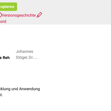
kopieren
Versionsgeschichte
cord
Johannes
Stöger, Dr.
ne Reh
Frank
Antwerpes + 2
wicklung und Anwendung
t.