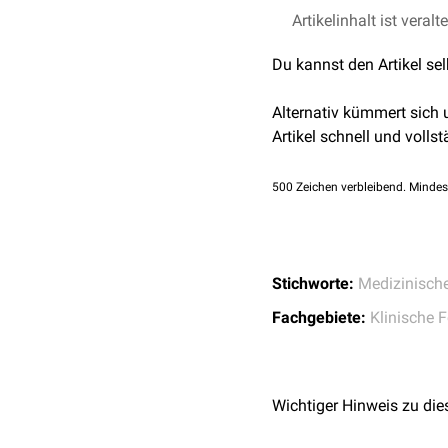
Ein Schlüsselmerkmal d
Artikelinhalt ist veralt
transportieren, bioaktive
Du kannst den Artikel se
winzige Größe können Na
die Wirkstoffabgabe kontr
Alternativ kümmert sich
Trotz der vielversprech
Artikel schnell und vollst
Sicherheitsbedenken. Da
im Körper und ihren pot
500
Zeichen verbleibend. Mindes
Stichworte:
Medizinisch
Fachgebiete:
Klinische 
Wichtiger Hinweis zu die