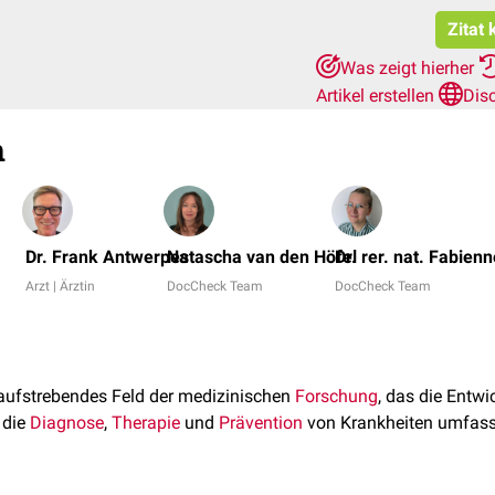
Zitat 
Was zeigt hierher
Artikel erstellen
Dis
n
Dr. Frank Antwerpes
Natascha van den Höfel
Dr. rer. nat. Fabien
Arzt | Ärztin
DocCheck Team
DocCheck Team
 aufstrebendes Feld der medizinischen
Forschung
, das die Ent
 die
Diagnose
,
Therapie
und
Prävention
von Krankheiten umfass