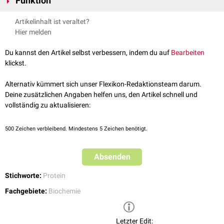
Funktion
Die Funktion von MORC3 ist zur Zeit (2020) nicht vollständig geklärt.
Artikelinhalt ist veraltet?
MORC3 ist Bestandteil der
Kernmatrix
und hat die Fähigkeit
RNA
zu
Hier melden
binden. Wie andere MORC-Proteine könnte es in die Steuerung
epigenetischer
Vorgänge im Zellkern einbezogen sein.
Du kannst den Artikel selbst verbessern, indem du auf
Bearbeiten
klickst.
Alternativ kümmert sich unser Flexikon-Redaktionsteam darum.
Deine zusätzlichen Angaben helfen uns, den Artikel schnell und
vollständig zu aktualisieren:
500
Zeichen verbleibend. Mindestens 5 Zeichen benötigt.
Absenden
Stichworte:
Protein
Fachgebiete:
Biochemie
Letzter Edit: