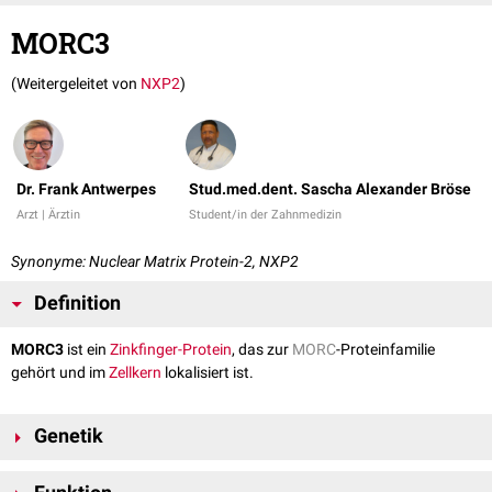
MORC3
(Weitergeleitet von
NXP2
)
Dr. Frank Antwerpes
Stud.med.dent. Sascha Alexander Bröse
Arzt | Ärztin
Student/in der Zahnmedizin
Synonyme: Nuclear Matrix Protein-2, NXP2
Definition
MORC3
ist ein
Zinkfinger-Protein
, das zur
MORC
-Proteinfamilie
gehört und im
Zellkern
lokalisiert ist.
Genetik
MORC3 wird auf
Chromosom 21
am
Genlokus
21q22.12 kodiert.