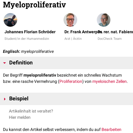
Myeloproliferativ
Johannes Florian Schröder
Dr. Frank Antwerpes
Dr. rer. nat. Fabie
Student/in der Humanmedizin
Arzt | Ärztin
DocCheck Team
Englisch:
myeloproliferative
Definition
Der Begriff
myeloproliferativ
bezeichnet ein schnelles Wachstum
bzw. eine rasche Vermehrung (
Proliferation
) von
myeloischen Zellen
.
Beispiel
myeloproliferative Erkrankung
Artikelinhalt ist veraltet?
Hier melden
Du kannst den Artikel selbst verbessern, indem du auf
Bearbeiten