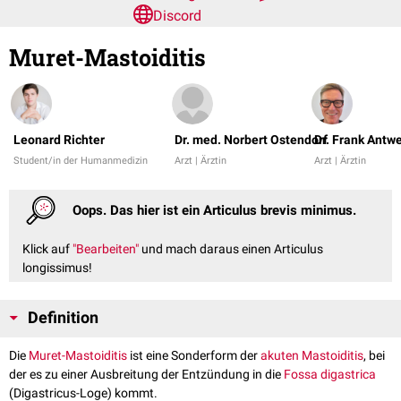
Discord
Muret-Mastoiditis
Leonard Richter
Dr. med. Norbert Ostendorf
Dr. Frank Antw
Student/in der Humanmedizin
Arzt | Ärztin
Arzt | Ärztin
Oops. Das hier ist ein Articulus brevis minimus.
Klick auf
"Bearbeiten"
und mach daraus einen Articulus
longissimus!
Definition
Die
Muret-Mastoiditis
ist eine Sonderform der
akuten Mastoiditis
, bei
der es zu einer Ausbreitung der Entzündung in die
Fossa digastrica
(Digastricus-Loge) kommt.