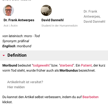
Dr. Frank
Antwerpes,
Dr. Frank Antwerpes
David Dannehl
David Dannehl
Arzt | Ärztin
Student/in der Humanmedizin
von lateinisch: mors - Tod
Synonym: präfinal
Englisch
: moribund
Definition
Moribund
bedeutet "
todgeweiht
" bzw. "
sterbend
". Ein
Patient
, der kurz
vorm Tod steht, wurde früher auch als
Moribundus
bezeichnet.
Artikelinhalt ist veraltet?
Hier melden
Du kannst den Artikel selbst verbessern, indem du auf
Bearbeiten
klickst.