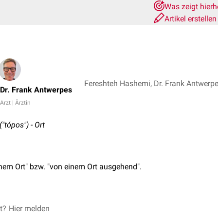
Was zeigt hier
Artikel erstelle
Fereshteh Hashemi, Dr. Frank Antwerp
Dr. Frank Antwerpes
Arzt | Ärztin
"tópos") - Ort
nem Ort" bzw. "von einem Ort ausgehend".
meist auf
et?
Hier melden
ventrikuläre Extrasystolen
, die von einem Ort im
Myoka