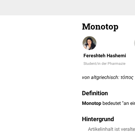
Monotop
Fereshteh Hashemi
Student/in der Pharmazie
von altgriechisch: τόπος (
Definition
Monotop
bedeutet "an ei
Hintergrund
Der Begriff bezieht sich 
Artikelinhalt ist veralt