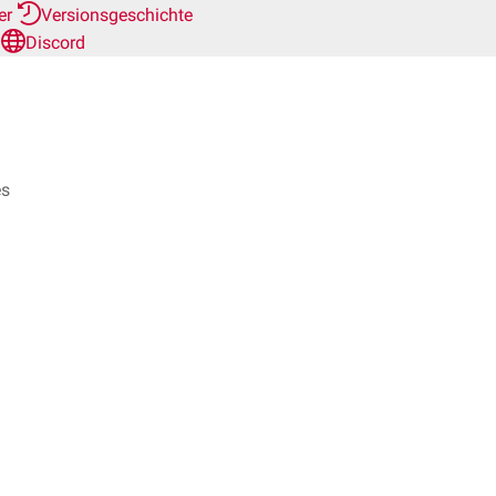
her
Versionsgeschichte
n
Discord
es
rd
ausgehen.