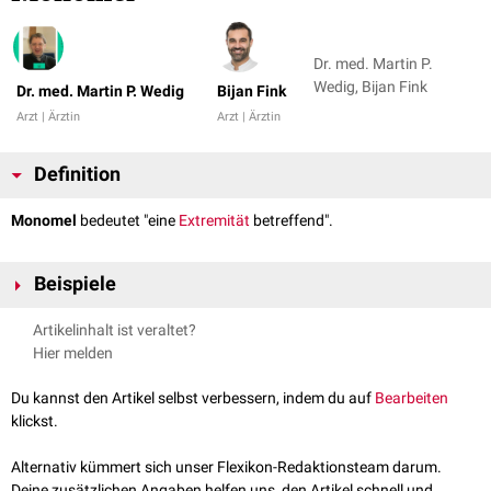
Dr. med. Martin P.
Wedig, Bijan Fink
Dr. med. Martin P. Wedig
Bijan Fink
Arzt | Ärztin
Arzt | Ärztin
Definition
Monomel
bedeutet "eine
Extremität
betreffend".
Beispiele
monomelische Amyotrophie
(MA)
Artikelinhalt ist veraltet?
monomele
Neuropathie
Hier melden
Du kannst den Artikel selbst verbessern, indem du auf
Bearbeiten
klickst.
Alternativ kümmert sich unser Flexikon-Redaktionsteam darum.
Deine zusätzlichen Angaben helfen uns, den Artikel schnell und