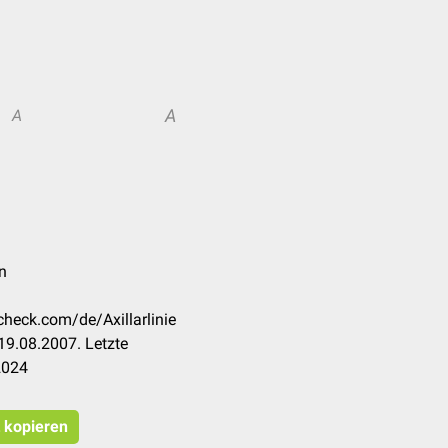
A
A
n
check.com/de/Axillarlinie
19.08.2007. Letzte
2024
t kopieren