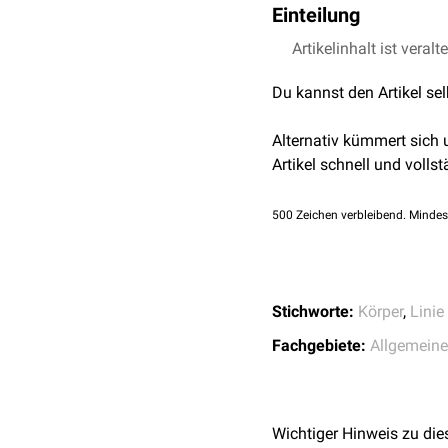
Einteilung
Man unterscheidet drei Ax
Artikelinhalt ist veralt
vordere Axillarlinie (
VA
Du kannst den Artikel se
vorderen
Achselfalte
l
mittlere Axillarlinie (
M
Alternativ kümmert sich
Achselhöhle - etwa in d
Artikel schnell und vollst
hintere Axillarlinie (
HA
hinteren
Achselfalte l
500
Zeichen verbleibend. Mindes
wird.
Stichworte:
Körper
,
Linie
Fachgebiete:
Allgemein
Wichtiger Hinweis zu die