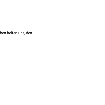
höchsten Punkt der
höchsten Punkt der
ben helfen uns, den
 höchsten Punkt der
lus teres major
gebildet