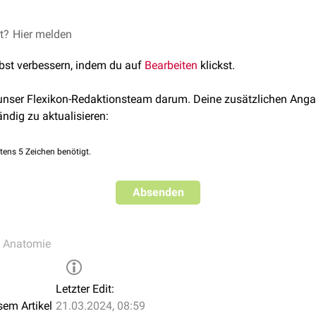
illarlinien:
et?
Hier melden
L, Linea axillaris anterior
): Die senkrechte Linie, die durch den 
lbst verbessern, indem du auf
Bearbeiten
klickst.
äuft, welche durch den
Musculus pectoralis major
gebildet wird.
AL, Linea axillaris media
): Die senkrechte Linie, die durch den 
 unser Flexikon-Redaktionsteam darum. Deine zusätzlichen Anga
er Mitte der Axilla - läuft.
ändig zu aktualisieren:
L, Linea axillaris posterior
): Die senkrechte Linie, die durch den
äuft, welche durch den
Musculus latissimus dorsi
und den
Muscu
tens 5 Zeichen benötigt.
Absenden
e Anatomie
Letzter Edit:
sem Artikel
21.03.2024, 08:59