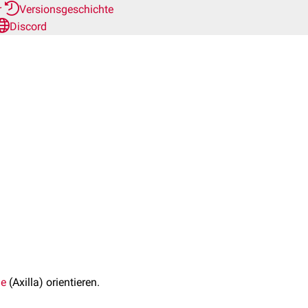
r
Versionsgeschichte
Discord
le
(Axilla) orientieren.