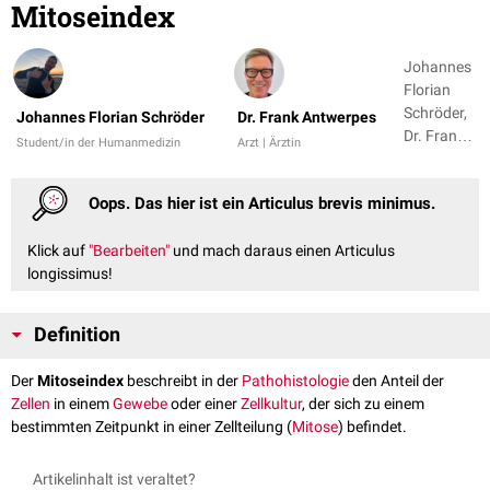
Mitoseindex
Johannes
Florian
Schröder,
Johannes Florian Schröder
Dr. Frank Antwerpes
Dr. Frank
Student/in der Humanmedizin
Arzt | Ärztin
Antwerpes
Oops. Das hier ist ein Articulus brevis minimus.
Klick auf
"Bearbeiten"
und mach daraus einen Articulus
longissimus!
Definition
Der
Mitoseindex
beschreibt in der
Pathohistologie
den Anteil der
Zellen
in einem
Gewebe
oder einer
Zellkultur
, der sich zu einem
bestimmten Zeitpunkt in einer Zellteilung (
Mitose
) befindet.
Artikelinhalt ist veraltet?