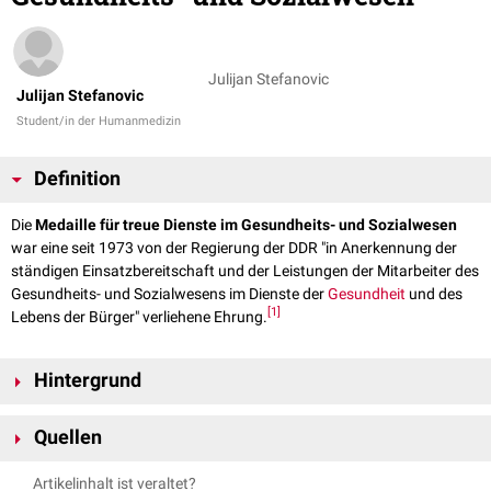
Julijan Stefanovic
Julijan Stefanovic
Student/in der Humanmedizin
Definition
Die
Medaille für treue Dienste im Gesundheits- und Sozialwesen
war eine seit 1973 von der Regierung der DDR "in Anerkennung der
ständigen Einsatzbereitschaft und der Leistungen der Mitarbeiter des
Gesundheits- und Sozialwesens im Dienste der
Gesundheit
und des
[
1
]
Lebens der Bürger" verliehene Ehrung.
Hintergrund
Die Verleihung der Auszeichnung fand - bis auf wenige Ausnahmen - am
Quellen
11. Dezember, dem Geburtstag von
Robert Koch
(seit 1961
Tag des
Gesundheitswesens
), statt. Je nach Anzahl der Jahre ununterbrochener
1,0
1,1
↑
Artikelinhalt ist veraltet?
Tätigkeit, erfolge eine Verleihung