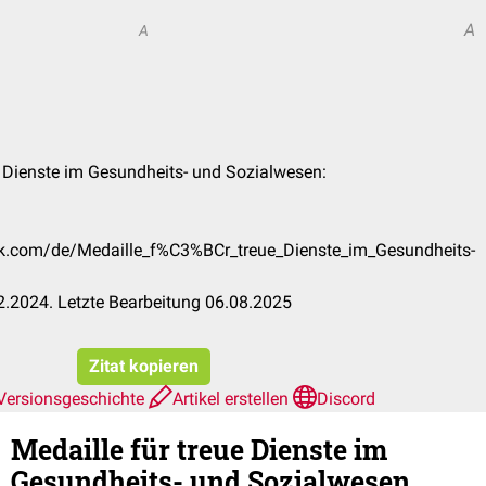
A
A
ue Dienste im Gesundheits- und Sozialwesen:
eck.com/de/Medaille_f%C3%BCr_treue_Dienste_im_Gesundheits-
.2024. Letzte Bearbeitung 06.08.2025
Zitat kopieren
Versionsgeschichte
Artikel erstellen
Discord
Medaille für treue Dienste im
Gesundheits- und Sozialwesen