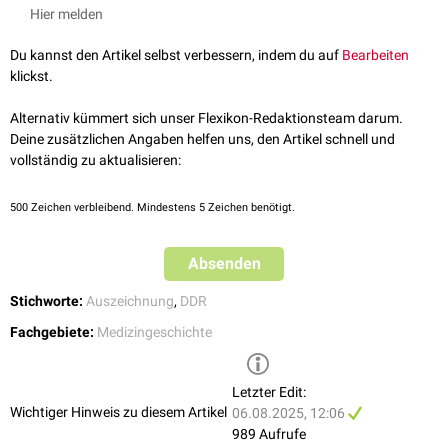
https://www.bundesarchiv.de/DE/Content/Downloads/Benutzen/au
Hier melden
in Bronze (10 Jahre),
szeichnungen_ddr.pdf?__blob=publicationFile,
abgerufen am
in Silber (20 Jahre) oder
02.02.2024
Du kannst den Artikel selbst verbessern, indem du auf
Bearbeiten
in Gold (30 Jahre).
klickst.
[
1
]
Nebst Medaille gab es auch eine Urkunde.
Alternativ kümmert sich unser Flexikon-Redaktionsteam darum.
Deine zusätzlichen Angaben helfen uns, den Artikel schnell und
vollständig zu aktualisieren:
500
Zeichen verbleibend. Mindestens 5 Zeichen benötigt.
Absenden
Stichworte:
Auszeichnung
,
DDR
Fachgebiete:
Medizingeschichte
Letzter Edit:
Wichtiger Hinweis zu diesem Artikel
06.08.2025, 12:06
989 Aufrufe