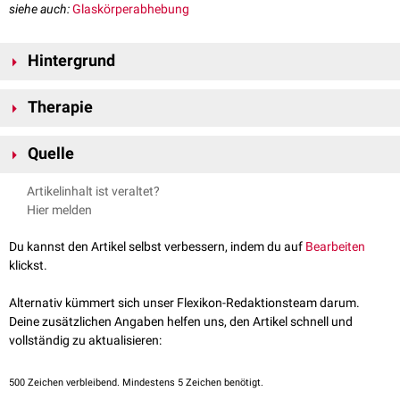
siehe auch:
Glaskörperabhebung
Hintergrund
Der
Glaskörper
haftet an verschiedenen Stellen an der
Netzhaut
. Eine
Therapie
dieser Anheftungsstellen verläuft ringförmig um die Sehnervpapille. Bei
einer hinteren Glaskörperabhebung löst sich auch die ringförmige
Bei der Therapie des Martegiani-Rings kommt u.a. die
Laser-Vitreolyse
Anheftungsstelle und "schwebt" vor der Netzhaut, wo sie unter
Quelle
zum Einsatz.
bestimmten Bedingungen wahrgenommen werden kann. Dies wird oft
Atlas of Ophthalmology
, abgerufen am 8.7.2023
als sehr störend empfunden.
Artikelinhalt ist veraltet?
Hier melden
Du kannst den Artikel selbst verbessern, indem du auf
Bearbeiten
klickst.
Alternativ kümmert sich unser Flexikon-Redaktionsteam darum.
Deine zusätzlichen Angaben helfen uns, den Artikel schnell und
vollständig zu aktualisieren:
500
Zeichen verbleibend. Mindestens 5 Zeichen benötigt.