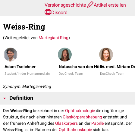
Versionsgeschichte
Artikel erstellen
Discord
Weiss-Ring
(Weitergeleitet von
Martegiani-Ring
)
Adam Tseichner
Natascha van den Höfel
Dr. med. Miriam 
Student/in der Humanmedizin
DocCheck Team
DocCheck Team
Synonym: Martegiani-Ring
Definition
Der
Weiss-Ring
bezeichnet in der
Ophthalmologie
die ringförmige
Struktur, die nach einer hinteren
Glaskörperabhebung
entsteht und
der früheren Anheftung des
Glaskörpers
an der
Papille
entspricht. Der
Weiss-Ring ist im Rahmen der
Ophthalmoskopie
sichtbar.