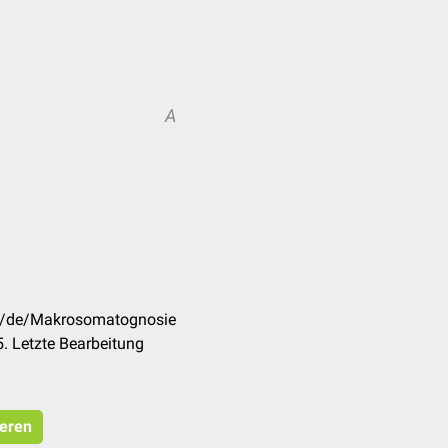
A
om/de/Makrosomatognosie
. Letzte Bearbeitung
ieren