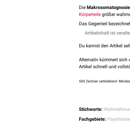
Die
Makrosomatognosie
Körperteile
größer wahrneh
Das Gegenteil bezeichne
Artikelinhalt ist veralt
Du kannst den Artikel se
Alternativ kümmert sich
Artikel schnell und vollst
500
Zeichen verbleibend. Mindes
Stichworte:
Wahrnehmun
Fachgebiete:
Psychiatrie