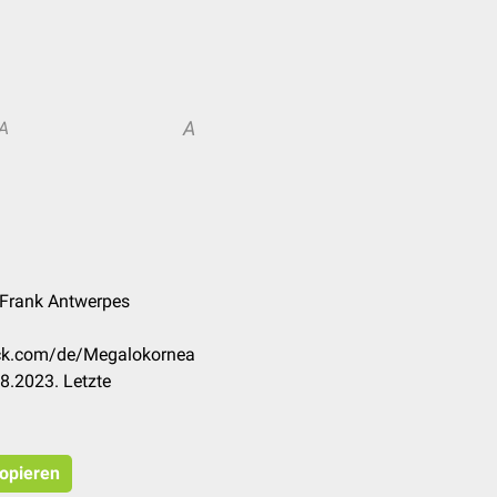
A
A
. Frank Antwerpes
eck.com/de/Megalokornea
8.2023. Letzte
kopieren