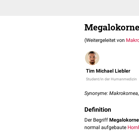
Megalokorn
(Weitergeleitet von
Makr
Tim Michael Liebler
Student/in der Humanmedizin
Synonyme: Makrokornea
Definition
Der Begriff
Megalokorn
normal aufgebaute
Horn