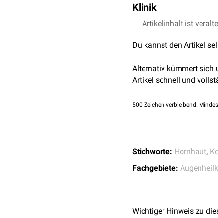
Klinik
Die Megalokornea tritt 
Artikelinhalt ist veralt
Du kannst den Artikel se
Alternativ kümmert sich
Artikel schnell und vollst
500
Zeichen verbleibend. Mindes
Stichworte:
Hornhaut
,
Ko
Fachgebiete:
Augenheil
Wichtiger Hinweis zu die