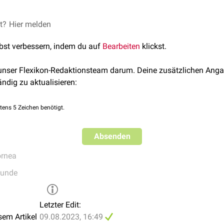
häufig im Rahmen eines
et?
Hier melden
Marfan-Syndroms
auf.
lbst verbessern, indem du auf
Bearbeiten
klickst.
 unser Flexikon-Redaktionsteam darum. Deine zusätzlichen Anga
ändig zu aktualisieren:
tens 5 Zeichen benötigt.
Absenden
rnea
kunde
Letzter Edit:
sem Artikel
09.08.2023, 16:49