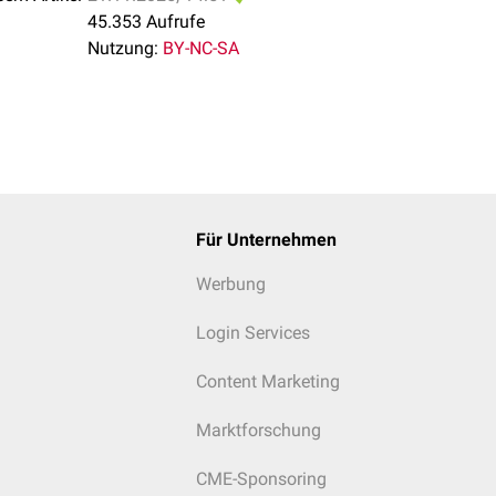
45.353 Aufrufe
Nutzung:
BY-NC-SA
at des Sprunggelenks. Das Lig. calcaneofibulare ist mit der Num
Für Unternehmen
Werbung
Login Services
Content Marketing
Marktforschung
CME-Sponsoring