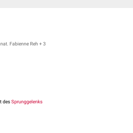
Dr. No, Dr. rer. nat. Fabienne Reh + 3
t des
Sprunggelenks