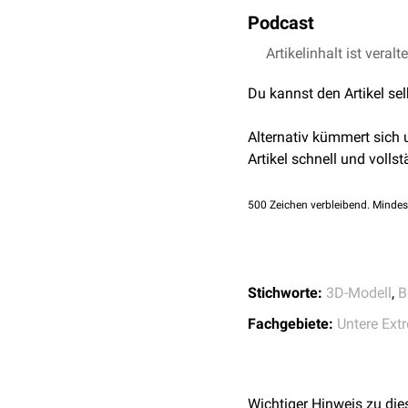
Das Ligamentum calcane
Podcast
Tuberkel auf der Lateral
Musculus fibularis brevis
Artikelinhalt ist veralt
Du kannst den Artikel se
Alternativ kümmert sich
Artikel schnell und vollst
500
Zeichen verbleibend. Mindes
Stichworte:
3D-Modell
,
B
Fachgebiete:
Untere Ext
Wichtiger Hinweis zu die