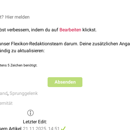
ofibulare zieht vom Apex des
Malleolus lateralis
nach hinten u
seite des
Calcaneus
. Es wird von den Sehnen des
Musculus fibul
bedeckt.
et?
Hier melden
FlexTalk - Bänder im Balance-Akt: Das 
lbst verbessern, indem du auf
Bearbeiten
klickst.
 unser Flexikon-Redaktionsteam darum. Deine zusätzlichen Anga
ändig zu aktualisieren:
tens 5 Zeichen benötigt.
Absenden
and
,
Sprunggelenk
remität
Letzter Edit:
sem Artikel
21.11.2025, 14:51