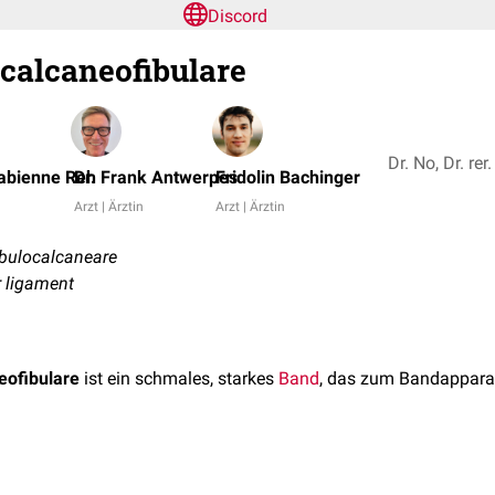
Discord
calcaneofibulare
 Fabienne Reh
Dr. Frank Antwerpes
Fridolin Bachinger
Arzt | Ärztin
Arzt | Ärztin
bulocalcaneare
r ligament
ofibulare
ist ein schmales, starkes
Band
, das zum Bandappara