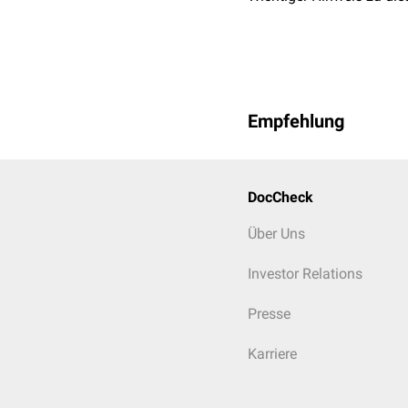
1) 3D-Modell: Bandappar
Modell des Ligaments
Empfehlung
DocCheck
Über Uns
Investor Relations
Presse
Karriere