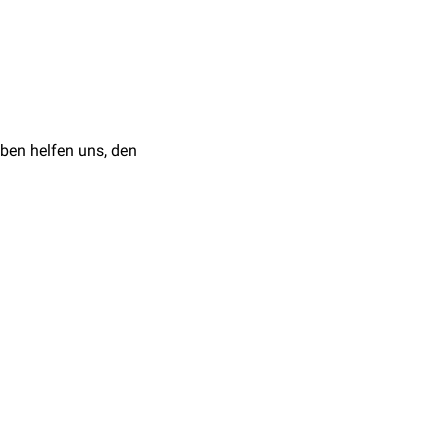
nd unten zu einem
aris longus
und des
Sprunggelenk
ben helfen uns, den