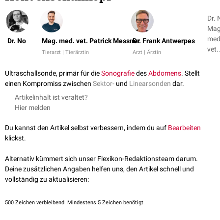
Dr. 
Mag
med
Dr. No
Mag. med. vet. Patrick Messner
Dr. Frank Antwerpes
vet.
Tierarzt | Tierärztin
Arzt | Ärztin
Patr
Mes
Ultraschallsonde, primär für die
Sonografie
des
Abdomens
. Stellt
+ 1
einen Kompromiss zwischen
Sektor-
und
Linearsonden
dar.
Artikelinhalt ist veraltet?
Hier melden
Du kannst den Artikel selbst verbessern, indem du auf
Bearbeiten
klickst.
Alternativ kümmert sich unser Flexikon-Redaktionsteam darum.
Deine zusätzlichen Angaben helfen uns, den Artikel schnell und
vollständig zu aktualisieren:
500
Zeichen verbleibend. Mindestens 5 Zeichen benötigt.