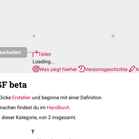
A
A
earbeiten
Teilen
Loading...
Was zeigt hierher
Versionsgeschichte
A
GF beta
Klicke
Erstellen
und beginne mit einer Definition.
machen findest du im
Handbuch
.
 dieser Kategorie, von 2 insgesamt.
T