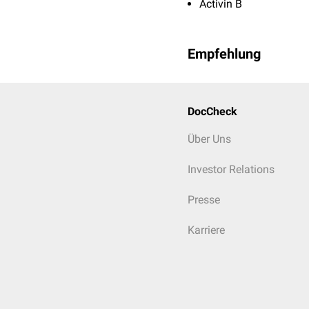
Activin B
Empfehlung
DocCheck
Über Uns
Investor Relations
Presse
Karriere