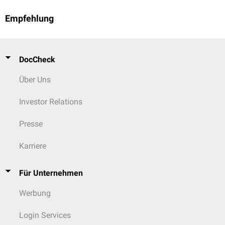
Empfehlung
DocCheck
Über Uns
Investor Relations
Presse
Karriere
Für Unternehmen
Werbung
Login Services