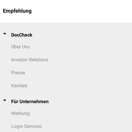
Empfehlung
DocCheck
Über Uns
Investor Relations
Presse
Karriere
Für Unternehmen
Werbung
Login Services