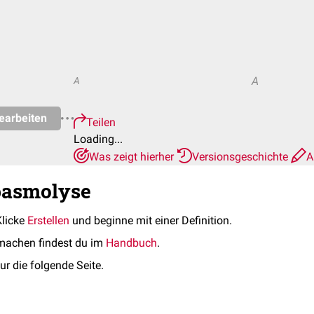
A
A
earbeiten
Teilen
Loading...
Was zeigt hierher
Versionsgeschichte
A
pasmolyse
Klicke
Erstellen
und beginne mit einer Definition.
machen findest du im
Handbuch
.
ur die folgende Seite.