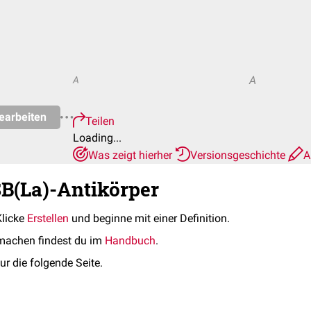
A
A
earbeiten
Teilen
Loading...
Was zeigt hierher
Versionsgeschichte
A
SB(La)-Antikörper
Klicke
Erstellen
und beginne mit einer Definition.
machen findest du im
Handbuch
.
ur die folgende Seite.