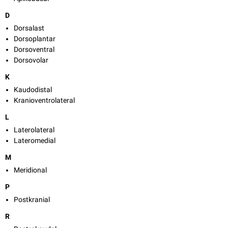
D
Dorsalast
Dorsoplantar
Dorsoventral
Dorsovolar
K
Kaudodistal
Kranioventrolateral
L
Laterolateral
Lateromedial
M
Meridional
P
Postkranial
R