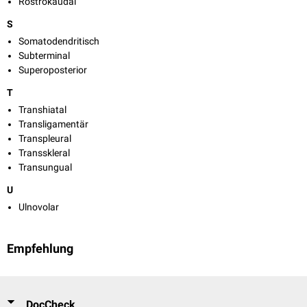
Rostrokaudal
S
Somatodendritisch
Subterminal
Superoposterior
T
Transhiatal
Transligamentär
Transpleural
Transskleral
Transungual
U
Ulnovolar
Empfehlung
DocCheck