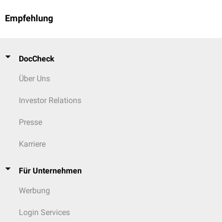
Empfehlung
DocCheck
Über Uns
Investor Relations
Presse
Karriere
Für Unternehmen
Werbung
Login Services