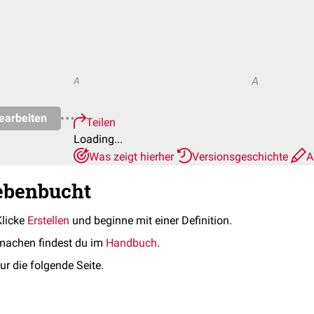
A
A
earbeiten
Teilen
Loading...
Was zeigt hierher
Versionsgeschichte
A
ebenbucht
Klicke
Erstellen
und beginne mit einer Definition.
machen findest du im
Handbuch
.
ur die folgende Seite.