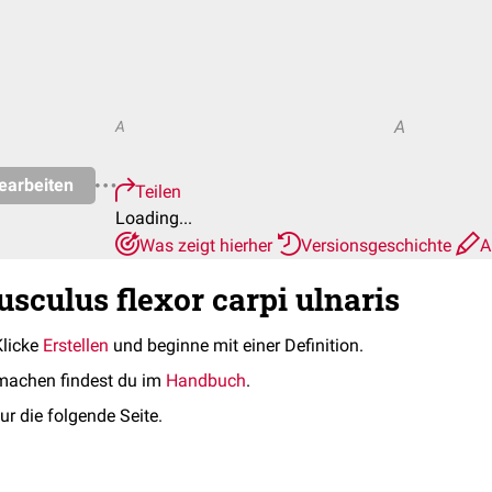
A
A
earbeiten
Teilen
Loading...
Was zeigt hierher
Versionsgeschichte
A
sculus flexor carpi ulnaris
Klicke
Erstellen
und beginne mit einer Definition.
machen findest du im
Handbuch
.
ur die folgende Seite.