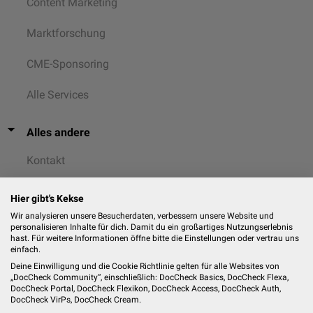
Content Marketing
Marktforschung
CME-Sponsoring
Alle Services
Alles andere
Kontakt
AGB
Hier gibt's Kekse
Wir analysieren unsere Besucherdaten, verbessern unsere Website und
Datenschutz
personalisieren Inhalte für dich. Damit du ein großartiges Nutzungserlebnis
hast. Für weitere Informationen öffne bitte die Einstellungen oder vertrau uns
einfach.
Cookies
Deine Einwilligung und die Cookie Richtlinie gelten für alle Websites von
„DocCheck Community“, einschließlich: DocCheck Basics, DocCheck Flexa,
Impressum
DocCheck Portal, DocCheck Flexikon, DocCheck Access, DocCheck Auth,
DocCheck VirPs, DocCheck Cream.