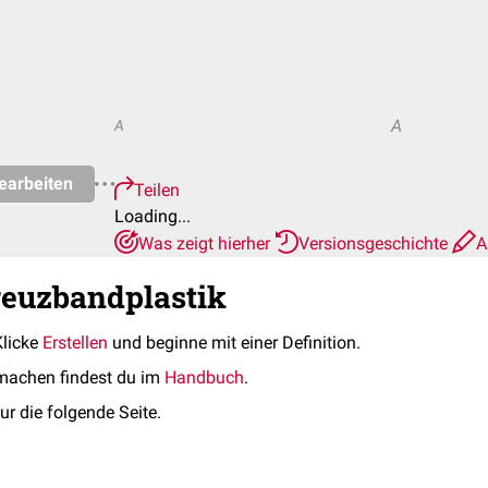
A
A
earbeiten
Teilen
Loading...
Was zeigt hierher
Versionsgeschichte
A
reuzbandplastik
Klicke
Erstellen
und beginne mit einer Definition.
machen findest du im
Handbuch
.
ur die folgende Seite.