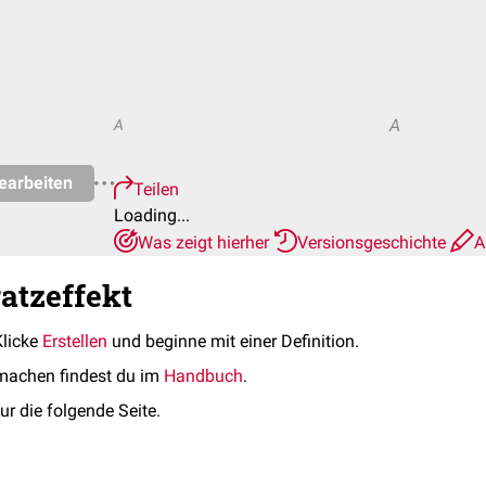
A
A
earbeiten
Teilen
Loading...
Was zeigt hierher
Versionsgeschichte
A
ratzeffekt
Klicke
Erstellen
und beginne mit einer Definition.
machen findest du im
Handbuch
.
ur die folgende Seite.