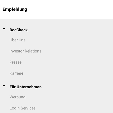
Empfehlung
DocCheck
Über Uns
Investor Relations
Presse
Karriere
Für Unternehmen
Werbung
Login Services