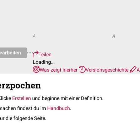
A
A
earbeiten
Teilen
Loading...
Was zeigt hierher
Versionsgeschichte
A
erzpochen
Klicke
Erstellen
und beginne mit einer Definition.
machen findest du im
Handbuch
.
ur die folgende Seite.