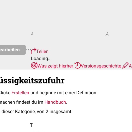
A
A
earbeiten
Teilen
Loading...
Was zeigt hierher
Versionsgeschichte
A
lüssigkeitszufuhr
Klicke
Erstellen
und beginne mit einer Definition.
machen findest du im
Handbuch
.
 dieser Kategorie, von 2 insgesamt.
T