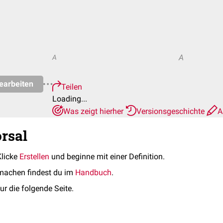
A
A
earbeiten
Teilen
Loading...
Was zeigt hierher
Versionsgeschichte
A
orsal
Klicke
Erstellen
und beginne mit einer Definition.
machen findest du im
Handbuch
.
ur die folgende Seite.