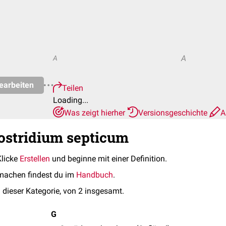
A
A
earbeiten
Teilen
Loading...
Was zeigt hierher
Versionsgeschichte
A
lostridium septicum
Klicke
Erstellen
und beginne mit einer Definition.
machen findest du im
Handbuch
.
 dieser Kategorie, von 2 insgesamt.
G