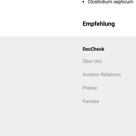
Clostridium septicum
Empfehlung
DocCheck
Über Uns
Investor Relations
Presse
Karriere