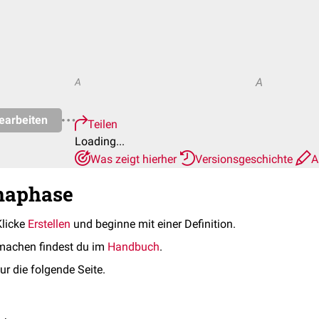
A
A
earbeiten
Teilen
Loading...
Was zeigt hierher
Versionsgeschichte
A
Anaphase
Klicke
Erstellen
und beginne mit einer Definition.
machen findest du im
Handbuch
.
ur die folgende Seite.