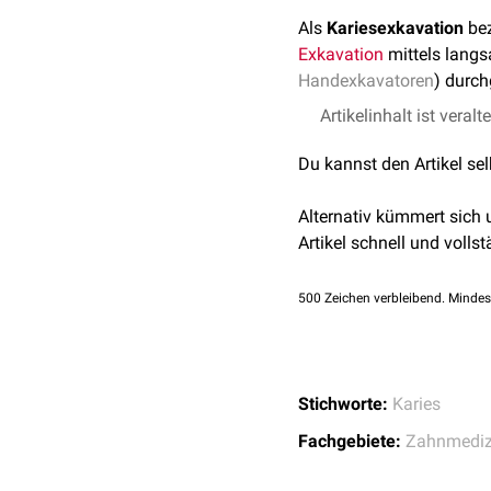
Als
Kariesexkavation
bez
Exkavation
mittels langs
Handexkavatoren
) durch
Artikelinhalt ist veralt
Du kannst den Artikel se
Alternativ kümmert sich
Artikel schnell und vollst
500
Zeichen verbleibend. Mindes
Stichworte:
Karies
Fachgebiete:
Zahnmediz