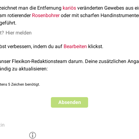
eichnet man die Entfernung
kariös
veränderten Gewebes aus 
am rotierender
Rosenbohrer
oder mit scharfen Handinstrumente
geführt.
et?
Hier melden
lbst verbessern, indem du auf
Bearbeiten
klickst.
 unser Flexikon-Redaktionsteam darum. Deine zusätzlichen Anga
ändig zu aktualisieren:
tens 5 Zeichen benötigt.
Absenden
in