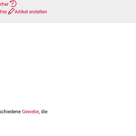
erher
chte
Artikel erstellen
rschiedene
Gewebe
, die