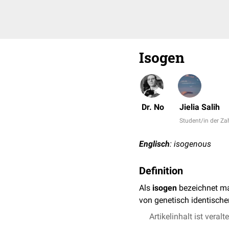
Isogen
Dr. No
Jielia Salih
Student/in der Z
Englisch
: isogenous
Definition
Als
isogen
bezeichnet 
von genetisch identisch
Artikelinhalt ist veralt