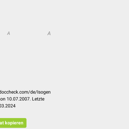
A
A
n.doccheck.com/de/Isogen
on 10.07.2007. Letzte
.03.2024
tat kopieren