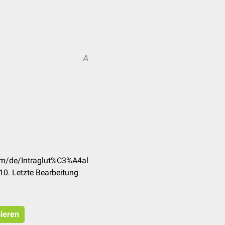
A
com/de/Intraglut%C3%A4al
0. Letzte Bearbeitung
pieren