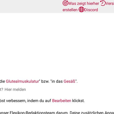
Was zeigt hierher
Vers
erstellen
Discord
 die
Glutealmuskulatur
" bzw. "in das
Gesäß
".
et?
Hier melden
lbst verbessern, indem du auf
Bearbeiten
klickst.
 unser Flexikon-Redaktionsteam darum. Deine zusätzlichen Anga