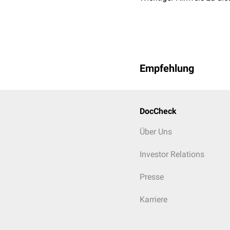
Empfehlung
DocCheck
Über Uns
Investor Relations
Presse
Karriere