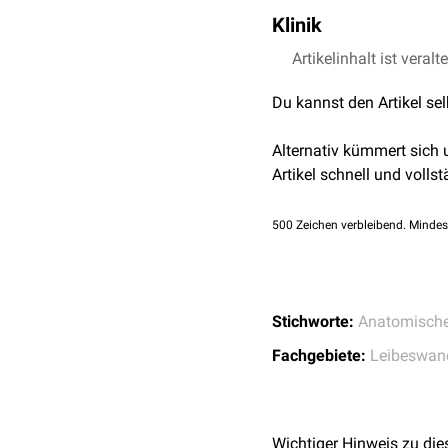
Die Höhe des Intervertebr
Klinik
Wirbelsäule
. Da das Ban
im Röntgenbild als dunkl
Die Höhe des Spalts läs
Artikelinhalt ist veralt
Intervertebralräume ist e
Du kannst den Artikel se
Alternativ kümmert sich
Artikel schnell und vollst
500
Zeichen verbleibend. Mindes
Stichworte:
Anatomisch
Fachgebiete:
Leibeswan
Wichtiger Hinweis zu die