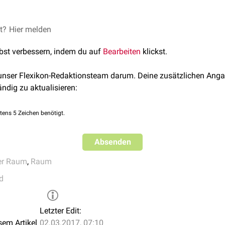
alraums ist ein wichtiges Kriterium bei der Beurteilung von
Rönt
dscheibengewebe weniger schattengebend ist als der benachba
er Spalt zwischen zwei hell abgebildeten Wirbeln.
st Rückschlüsse auf den Zustand der Bandscheibe zu. Eine Vers
et?
Hier melden
in indirekter Hinweis auf
degenerative
Veränderungen der Bandsc
lbst verbessern, indem du auf
Bearbeiten
klickst.
 unser Flexikon-Redaktionsteam darum. Deine zusätzlichen Anga
ändig zu aktualisieren:
tens 5 Zeichen benötigt.
Absenden
er Raum
,
Raum
d
Letzter Edit:
sem Artikel
02.03.2017, 07:10