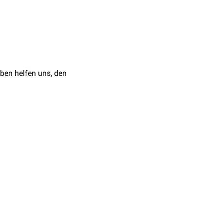
genaufnahmen
der
rte
Knochen
, erscheint er
chmälerung der
heiben.
ben helfen uns, den