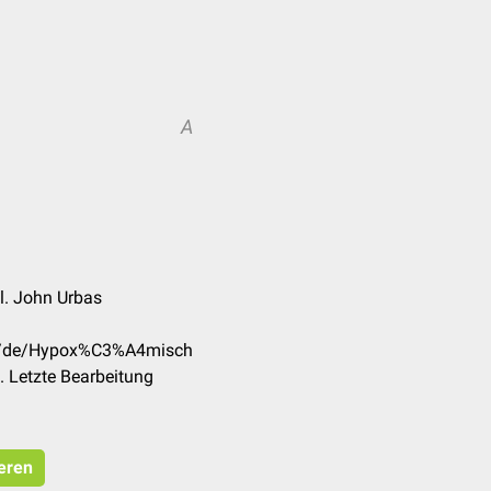
A
ol. John Urbas
om/de/Hypox%C3%A4misch
 Letzte Bearbeitung
ieren