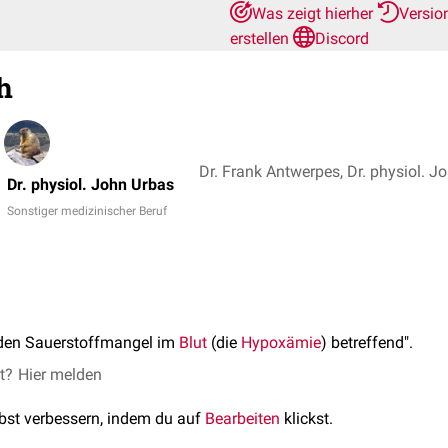
Was zeigt hierher
Versio
erstellen
Discord
h
Dr. Frank Antwerpes, Dr. physiol. J
Dr. physiol. John Urbas
Sonstiger medizinischer Beruf
den Sauerstoffmangel im
Blut
(die
Hypoxämie
) betreffend".
et?
Hier melden
lbst verbessern, indem du auf
Bearbeiten
klickst.