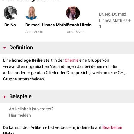
Dr. No, Dr. med.
Linnea Mathies +
Dr. No
Dr. med. Linnea Mathies
Emrah Hircin
1
Arzt | Ärztin
Arzt | Ärztin
Definition
Eine
homologe Reihe
stellt in der
Chemie
eine Gruppe von
verwandten organischen Verbindungen dar, bei denen sich die
aufeinander folgenden Glieder der Gruppe sich jeweils um eine CH
-
2
Gruppe unterscheiden.
Beispiele
Gängige Beispiele für Substanzgruppen mit homologer Reihe sind:
Artikelinhalt ist veraltet?
Alkane
C
H
Hier melden
n
2n+2
Alkene
C
H
n
2n
Alkohole
(Alkanole) C
H
+ OH
Du kannst den Artikel selbst verbessern, indem du auf
Bearbeiten
n
2n + 1
klickst.