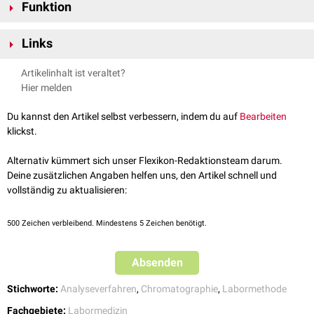
Funktion
Die HPLC baut auf der klassischen
Säulenchromatographie
auf, liefert
Links
aber deutlich schneller Ergebnisse. Die Probenflüssigkeit wird mittels
einer flüssigen Phase (sog. "
Eluent
") unter hohem Druck über eine
HPLC-Simulator
Artikelinhalt ist veraltet?
Trennsäule ("stationäre Phase") transportiert. Dabei werden die
Hier melden
Proben
moleküle
durch Wechselwirkungen reversibel an die stationäre
Phase gebunden. Da unterschiedliche Probesubstanzen verschieden
Du kannst den Artikel selbst verbessern, indem du auf
Bearbeiten
stark mit der stationären Phase reagieren, werden die in der Probe
klickst.
enthaltenen Substanzen voneinander getrennt.
Alternativ kümmert sich unser Flexikon-Redaktionsteam darum.
Deine zusätzlichen Angaben helfen uns, den Artikel schnell und
vollständig zu aktualisieren:
500
Zeichen verbleibend. Mindestens 5 Zeichen benötigt.
Absenden
Stichworte:
Analyseverfahren
,
Chromatographie
,
Labormethode
Fachgebiete:
Labormedizin